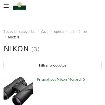
Toggle navigation
Todas las categorías
Caza
optica
prismáticos
NIKON
NIKON
(
3
)
Filtrar productos
Prismaticos Nikon Monarch 5