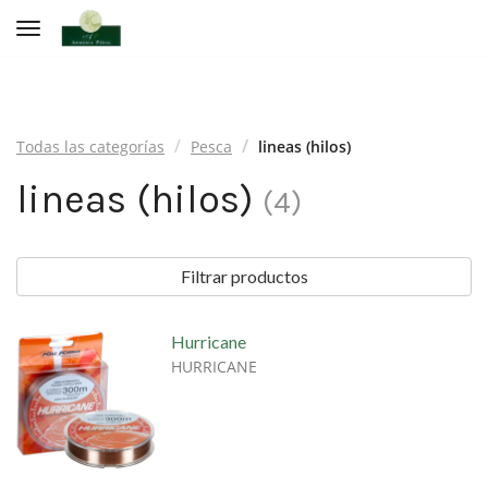
Toggle navigation
Todas las categorías
Pesca
lineas (hilos)
lineas (hilos)
(
4
)
Filtrar productos
Hurricane
HURRICANE