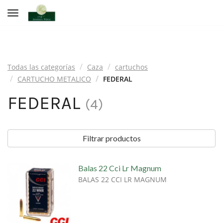
Toggle navigation
Todas las categorías
Caza
cartuchos
CARTUCHO METALICO
FEDERAL
FEDERAL
(
4
)
Filtrar productos
Balas 22 Cci Lr Magnum
BALAS 22 CCI LR MAGNUM