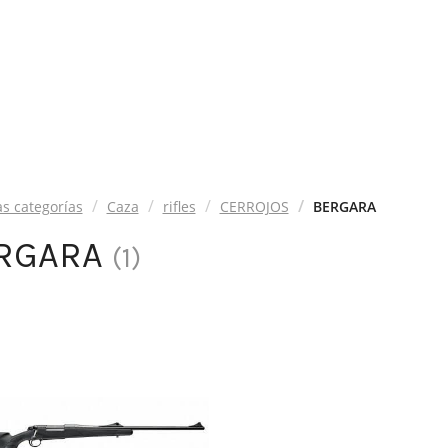
as categorías
Caza
rifles
CERROJOS
BERGARA
RGARA
(
1
)