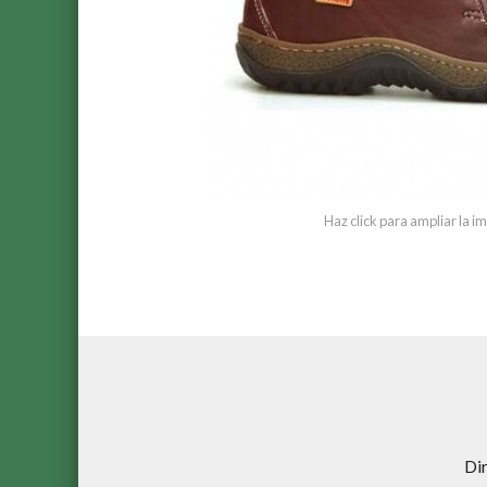
Haz click para ampliar la 
Di