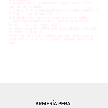
3. Amplio bolsillo lateral con sistema de cierre
con botones click.
4. Doble bolsillo lateral interior con tejido elástico.
5. Rodillas preformadas.
6. Bolsillos traseros con cierre de cremallera.
7. Material cerámico en el interior de la zona
frontal y trasera del pantalón.
8. Tejido exterior 100% nylon con tratamiento de
repelencia al agua.
9. Interior: forro de malla transpirable que cubre
ek material cerámico y tejido corta-aguas en el
bajo.
ARMERÍA PERAL