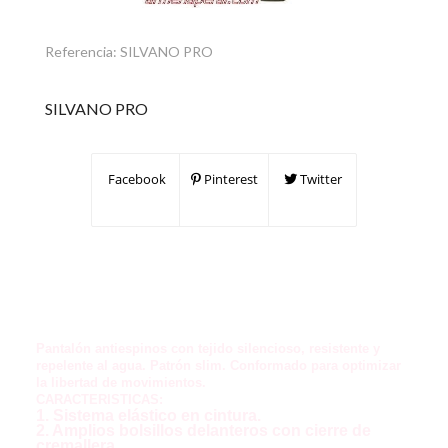
Referencia:
SILVANO PRO
SILVANO PRO
Facebook
Pinterest
Twitter
Pantalón antiespinos con tejido silencioso, resistente y
repelente al agua. Patrón slim. Conformado para optimizar
la libertad de movimientos.
CARACTERISTICAS:
1. Sistema elástico en cintura.
2. Amplios bolsillos delanteros con cierre de
cremallera.