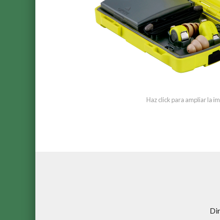
Haz click para ampliar la 
Di