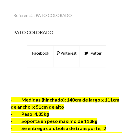
Referencia:
PATO COLORADO
PATO COLORADO
Facebook
Pinterest
Twitter
- Medidas (hinchado): 140cm de largo x 111cm
de ancho x 51cm de alto
- Peso: 4,35kg
- Soporta un peso máximo de 113kg
- Se entrega con: bolsa de transporte, 2