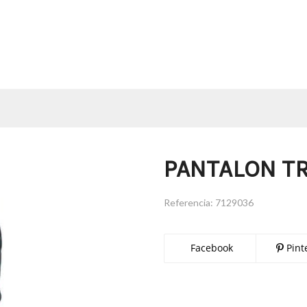
PANTALON T
Referencia:
7129036
Facebook
Pint