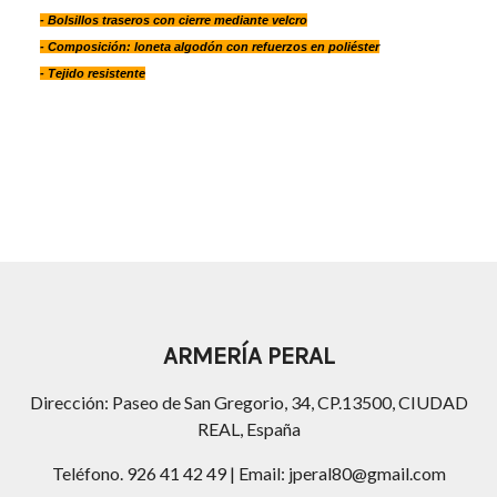
- Bolsillos traseros con cierre mediante velcro
- Composición: loneta algodón con refuerzos en poliéster
- Tejido resistente
ARMERÍA PERAL
Dirección: Paseo de San Gregorio, 34, CP.13500, CIUDAD
REAL, España
Teléfono. 926 41 42 49 | Email: jperal80@gmail.com