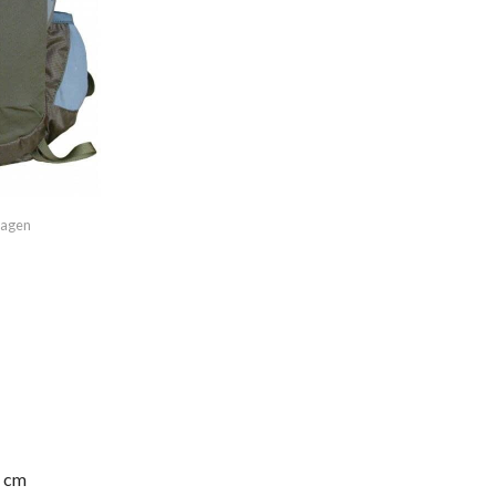
imagen
 cm