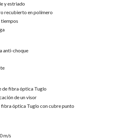
e y estriado
o recubierto en polímero
s tiempos
rga
ra anti-choque
nte
e de fibra óptica Tuglo
cación de un visor
 fibra óptica Tuglo con cubre punto
0 m/s