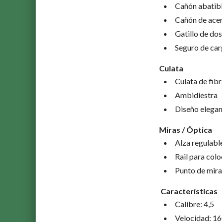
Cañón abatibl
Cañón de acer
Gatillo de do
Seguro de ca
Culata
Culata de fib
Ambidiestra
Diseño elega
Miras / Óptica
Alza regulabl
Rail para colo
Punto de mira
Características
Calibre: 4,5
Velocidad: 16