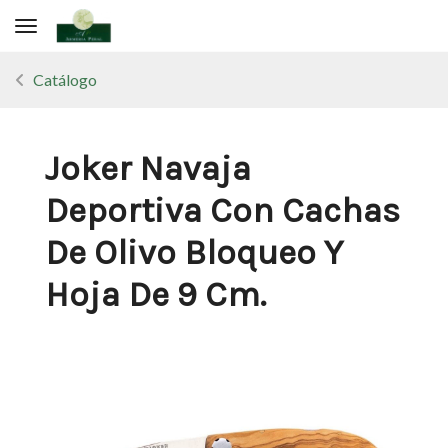
Toggle navigation
Catálogo
Joker Navaja
Deportiva Con Cachas
De Olivo Bloqueo Y
Hoja De 9 Cm.