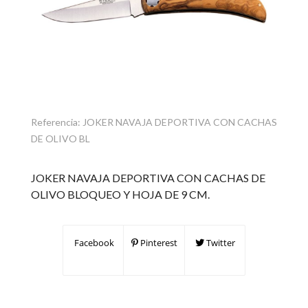
Referencia:
JOKER NAVAJA DEPORTIVA CON CACHAS
DE OLIVO BL
JOKER NAVAJA DEPORTIVA CON CACHAS DE
OLIVO BLOQUEO Y HOJA DE 9 CM.
Facebook
Pinterest
Twitter