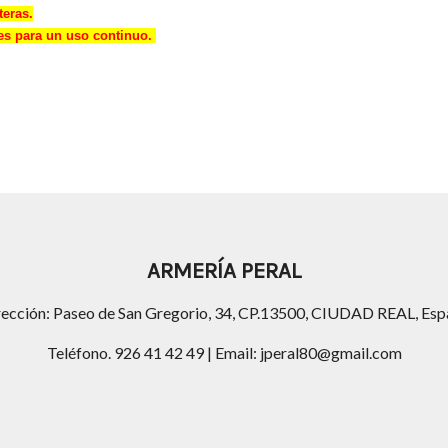
teras.
s para un uso continuo.
ARMERÍA PERAL
rección: Paseo de San Gregorio, 34, CP.13500, CIUDAD REAL, Esp
Teléfono. 926 41 42 49 | Email: jperal80@gmail.com