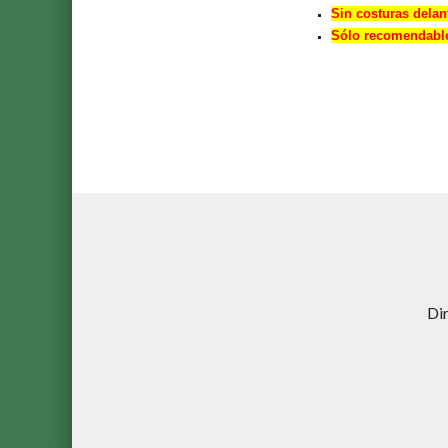
Sin costuras delan
Sólo recomendable
Di