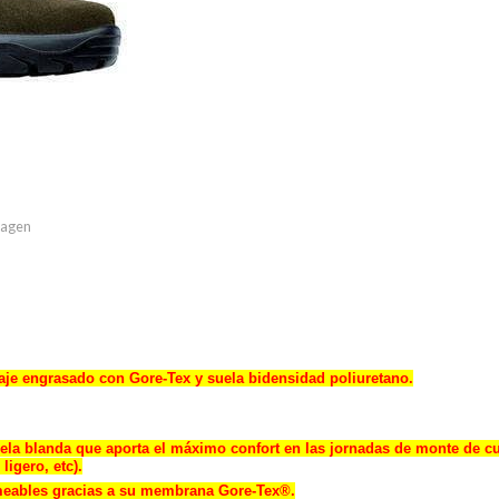
imagen
raje engrasado con Gore-Tex y suela bidensidad poliuretano.
uela blanda que aporta el máximo confort en las jornadas de monte de c
ligero, etc).
eables gracias a su membrana Gore-Tex®.