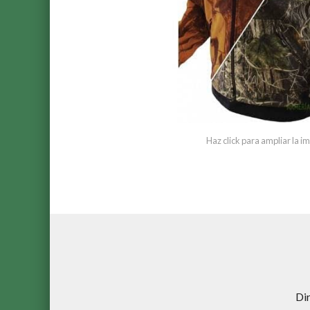
Haz click para ampliar la 
Di