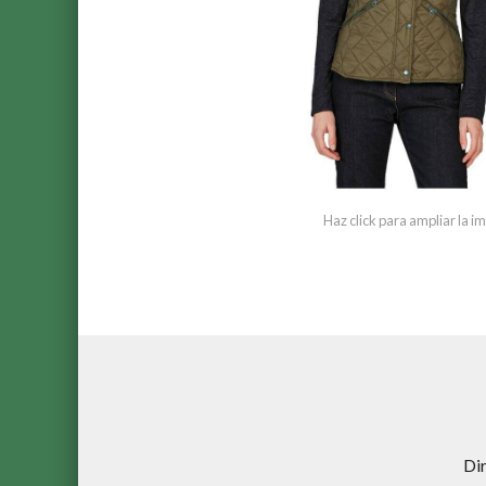
Haz click para ampliar la 
Di