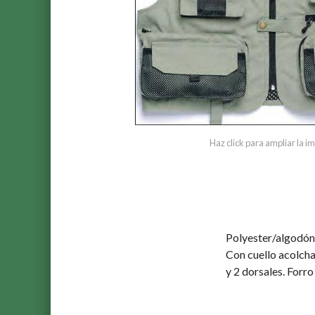
Haz click para ampliar la 
Polyester/algodón
Con cuello acolchad
y 2 dorsales. Forr