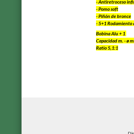
- Antiretroceso infi
- Pomo soft
- Piñón de bronce
- 5+1 Rodamiento 
Bobina Alu + 1
Capacidad m. - ø m
Ratio 5,1:1
Di