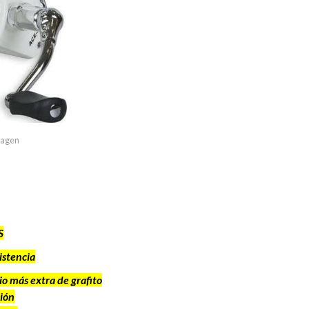
imagen
S
istencia
io más extra de grafito
sión