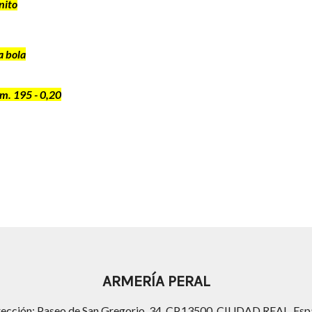
nito
a bola
m. 195 - 0,20
ARMERÍA PERAL
rección: Paseo de San Gregorio, 34, CP.13500, CIUDAD REAL, Esp