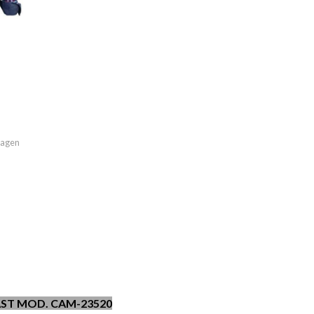
imagen
ST MOD. CAM-23520