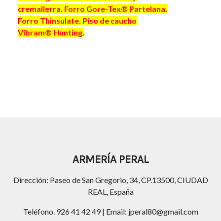
cremallerra. Forro Gore-Tex® Partelana.
Forro Thinsulate. Piso de caucho
Vibram® Hunting.
ARMERÍA PERAL
Dirección: Paseo de San Gregorio, 34, CP.13500, CIUDAD
REAL, España
Teléfono. 926 41 42 49 | Email: jperal80@gmail.com