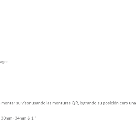
imagen
montar su visor usando las monturas QR, logrando su posición cero una y
en 30mm- 34mm & 1 "